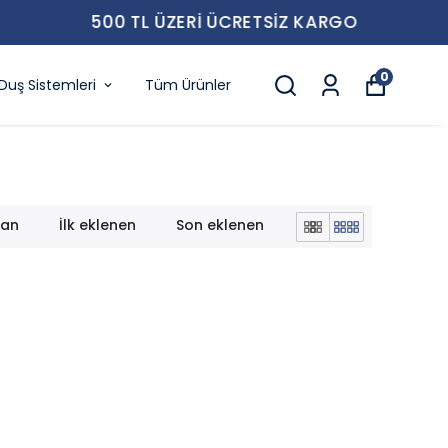
0
Duş Sistemleri
Tüm Ürünler
lan
İlk eklenen
Son eklenen