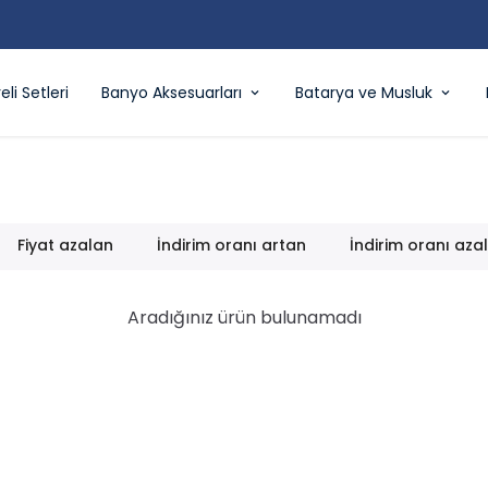
500 TL ÜZERI ÜCRETSIZ KARGO
eli Setleri
Banyo Aksesuarları
Batarya ve Musluk
Fiyat azalan
İndirim oranı artan
İndirim oranı aza
Aradığınız ürün bulunamadı