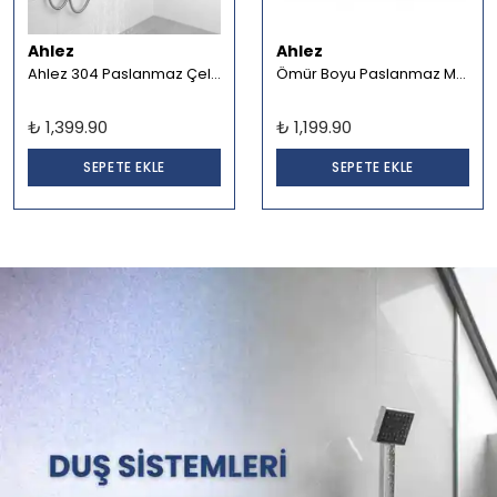
Ahlez
Ahlez
Ahlez 304 Paslanmaz Çelik 20x20 cm Robot Yağmurlama Tepe Duş Seti
Ömür Boyu Paslanmaz Mat Siyah Üç Katlı Köşe Süngerlik Şampuanlık Duş Rafı
₺ 1,399.90
₺ 1,199.90
SEPETE EKLE
SEPETE EKLE