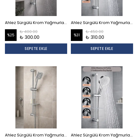
Ahlez Sürgülü Krom Yağmurlama Gediz 4 Fonksiyonlu Model Duş Seti
Ahlez Sürgülü Krom Yağmurlama Tuşlu 3 Fonksiyonlu Aqua Model Duş Seti
₺ 400.00
₺ 450.00
%
25
%
31
₺ 300.00
₺ 310.00
SEPETE EKLE
SEPETE EKLE
Ahlez Sürgülü Krom Yağmurlama Tuşlu 3 Fonksiyonlu Neva Model Duş Seti
Ahlez Sürgülü Krom Yağmurlama 5 Fonksiyonlu Maxima Krom Model Duş Seti