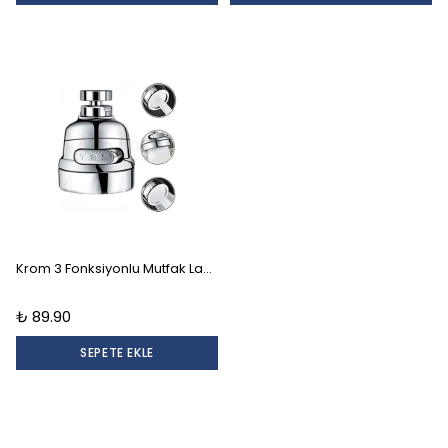
Krom 3 Fonksiyonlu Mutfak Lavabo Başlığı 360 Derece Döner Musluk Ucu Su Tasarruflu
₺ 89.90
SEPETE EKLE