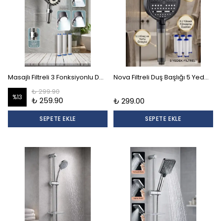
Masajlı Filtreli 3 Fonksiyonlu Duş Başlığı 3 Yedek Filtre Seti
Nova Filtreli Duş Başlığı 5 Yedek Filtre | Su Arıtmalı, Klor Ve Kireç Önleyici, Yüksek Basınçlı
₺ 299.90
%
13
₺ 259.90
₺ 299.00
SEPETE EKLE
SEPETE EKLE