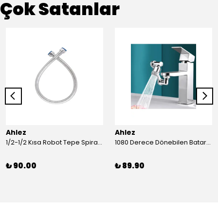
Çok Satanlar
Ahlez
Ahlez
1/2-1/2 Kısa Robot Tepe Spiral Duş Hortumu 60cm
1080 Derece Dönebilen Batarya Musluk Başlığı Krom Batarya 2 Fonksiyonlu Musluk Başlığı
₺ 90.00
₺ 89.90