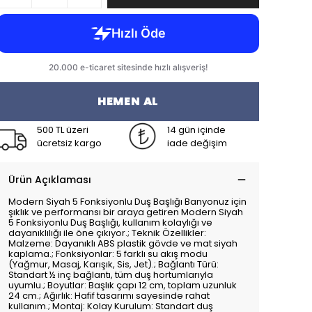
HEMEN AL
500 TL üzeri
14 gün içinde
ücretsiz kargo
iade değişim
Ürün Açıklaması
Modern Siyah 5 Fonksiyonlu Duş Başlığı Banyonuz için
şıklık ve performansı bir araya getiren Modern Siyah
5 Fonksiyonlu Duş Başlığı, kullanım kolaylığı ve
dayanıklılığı ile öne çıkıyor.; Teknik Özellikler:
Malzeme: Dayanıklı ABS plastik gövde ve mat siyah
kaplama.; Fonksiyonlar: 5 farklı su akış modu
(Yağmur, Masaj, Karışık, Sis, Jet).; Bağlantı Türü:
Standart ½ inç bağlantı, tüm duş hortumlarıyla
uyumlu.; Boyutlar: Başlık çapı 12 cm, toplam uzunluk
24 cm.; Ağırlık: Hafif tasarımı sayesinde rahat
kullanım.; Montaj: Kolay Kurulum: Standart duş