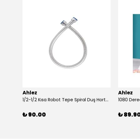
Ahlez
Ahlez
Ahlez Sürgülü Krom Yağmurlama Arya Model Duş Seti
1/2-1/2 Kısa Robot Tepe Spiral Duş Hortumu 60cm
₺ 90.00
₺ 89.9