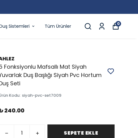
0
Duş Sistemleri
Tüm Ürünler
AHLEZ
5 Fonksiyonlu Mafsallı Mat Siyah
Yuvarlak Duş Başlığı Siyah Pvc Hortum
Duş Seti
Ürün Kodu
:
siyah-pvc-set7009
₺ 240.00
SEPETE EKLE