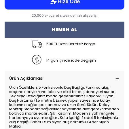
HEMEN AL
500 TL üzeri ücretsiz kargo
14 gün içinde iade değişim
Ürün Açıklaması
Ürün Özellikleri: 5 Fonksiyonlu Duş Başlığı: Farklı su akış
seçenekleriyle rahatlatıcı ve etkili bir duş deneyimi sunar.;
Tek tuşla istediğiniz moda geçebilirsiniz.; Dayanıklı Siyah
Duş Hortumu (1.5 metre): Esnek yapısı sayesinde kolay
kullanım sağlar, paslanmaz ve uzun ömürlüdür.; Kolay
Montaj: Standart bağlantılar sayesinde alet gerektirmeden
kolayca monte edilir.; Şık Tasarım: Modern siyah rengiyle
her banyoya uyum sağlar.; Kutu İçeriği: 1 adet 5 fonksiyonlu
duş başlığı 1 adet 1.5 m siyah duş hortumu 1 Adet Siyah
Mafsal