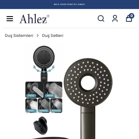
500 TL ÜZERI ÜCRETSIZ KARGO
0
Duş Sistemleri
Duş Setleri