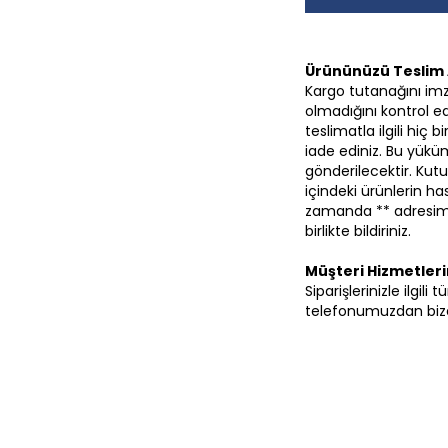
Ürününüzü Teslim 
Kargo tutanağını im
olmadığını kontrol ed
teslimatla ilgili hiç
iade ediniz. Bu yüküm
gönderilecektir. Kutu
içindeki ürünlerin 
zamanda ** adresimi
birlikte bildiriniz.
Müşteri Hizmetler
Siparişlerinizle ilgil
telefonumuzdan bize 