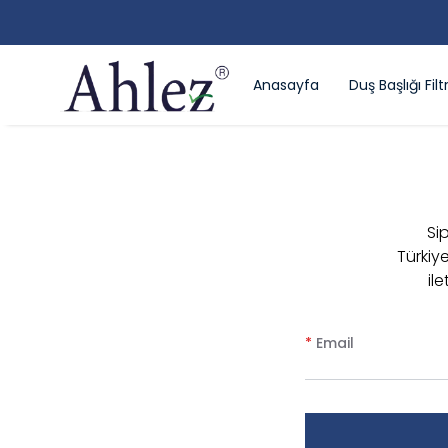
500 TL ÜZERI ÜCRETSI
Anasayfa
Duş Başlığı Filtr
Sip
Türkiy
il
*
Email