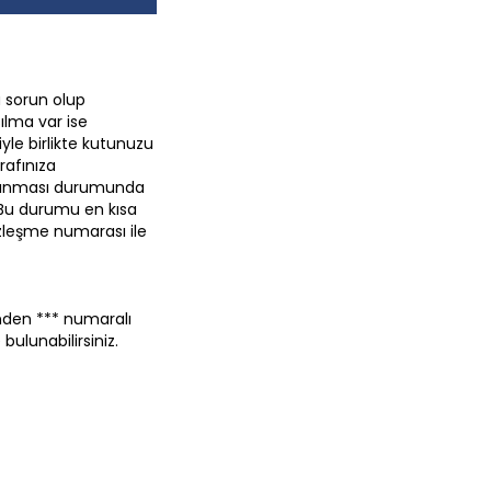
 sorun olup
ılma var ise
yle birlikte kutunuzu
rafınıza
m alınması durumunda
 Bu durumu en kısa
zleşme numarası ile
erinden *** numaralı
ulunabilirsiniz.