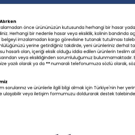
Alırken
zalamadan önce ürününüzün kutusunda herhangi bir hasar yada
iniz. Herhangi bir nedenle hasar veya eksiklik, kolinin bandında aç
 bir belgeyi imzalamadan kargo görevlisine tutanak tutulması talebi
lülüğünüzü yerine getirdiğiniz takdirde, yeni ürünleriniz derhal ta
su hasarlı olan, içeriği eksik olduğu iddia edilen ürünlerin tesli
hasarından veya eksikliğinden sorumluluğumuz bulunmamaktadır.
ze yazılı olarak ya da
**
numaralı telefonumuza sözlü olarak, sö
imiz
i tüm sorularınız ve ürünlerle ilgili bilgi almak için Türkiye'nin her y
ulaşabilir veya iletişim formumuzu doldurarak destek talebinde b