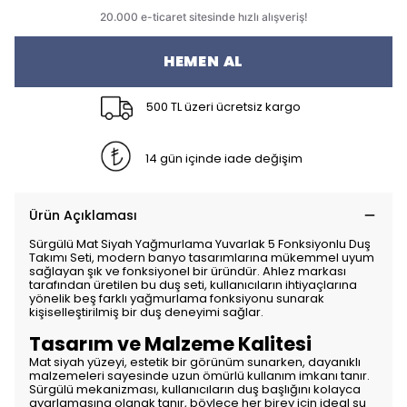
HEMEN AL
500 TL üzeri ücretsiz kargo
14 gün içinde iade değişim
Ürün Açıklaması
Sürgülü Mat Siyah Yağmurlama Yuvarlak 5 Fonksiyonlu Duş
Takımı Seti, modern banyo tasarımlarına mükemmel uyum
sağlayan şık ve fonksiyonel bir üründür. Ahlez markası
tarafından üretilen bu duş seti, kullanıcıların ihtiyaçlarına
yönelik beş farklı yağmurlama fonksiyonu sunarak
kişiselleştirilmiş bir duş deneyimi sağlar.
Tasarım ve Malzeme Kalitesi
Mat siyah yüzeyi, estetik bir görünüm sunarken, dayanıklı
malzemeleri sayesinde uzun ömürlü kullanım imkanı tanır.
Sürgülü mekanizması, kullanıcıların duş başlığını kolayca
ayarlamasına olanak tanır, böylece her birey için ideal su