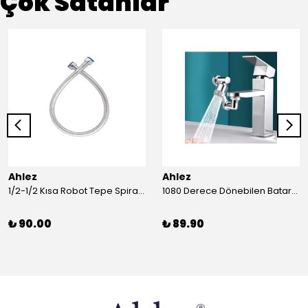
Çok Satanlar
Ahlez
Ahlez
1/2-1/2 Kısa Robot Tepe Spiral Duş Hortumu 60cm
1080 Derece Dönebilen Batarya Musluk Başlığı Krom Batarya 2 Fonksiyonlu Musluk Başlığı
₺ 90.00
₺ 89.90