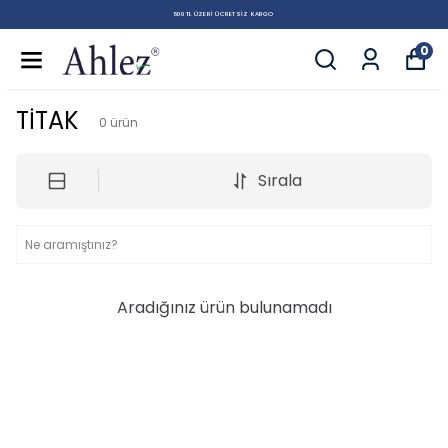
500 TL ÜZERI ÜCRETSIZ KARGO
0
TİTAK
0
ürün
Sırala
Aradığınız ürün bulunamadı