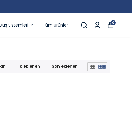
0
Duş Sistemleri
Tüm Ürünler
lan
İlk eklenen
Son eklenen