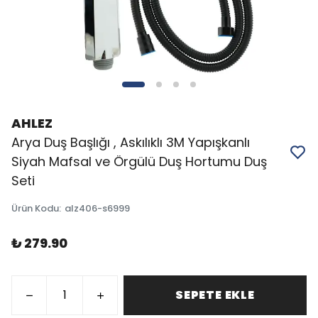
AHLEZ
Arya Duş Başlığı , Askılıklı 3M Yapışkanlı
Siyah Mafsal ve Örgülü Duş Hortumu Duş
Seti
Ürün Kodu
:
alz406-s6999
₺ 279.90
SEPETE EKLE