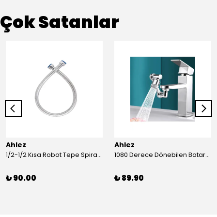
Çok Satanlar
Ahlez
Ahlez
1/2-1/2 Kısa Robot Tepe Spiral Duş Hortumu 60cm
1080 Derece Dönebilen Batarya Musluk Başlığı Krom Batarya 2 Fonksiyonlu Musluk Başlığı
₺ 90.00
₺ 89.90