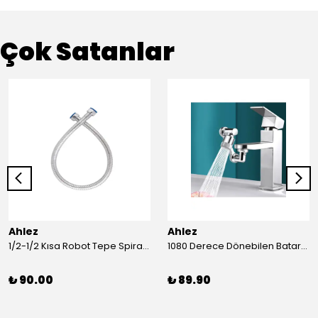
Çok Satanlar
Ahlez
Ahlez
1/2-1/2 Kısa Robot Tepe Spiral Duş Hortumu 60cm
1080 Derece Dönebilen Batarya Musluk Başlığı Krom Batarya 2 Fonksiyonlu Musluk Başlığı
₺ 90.00
₺ 89.90