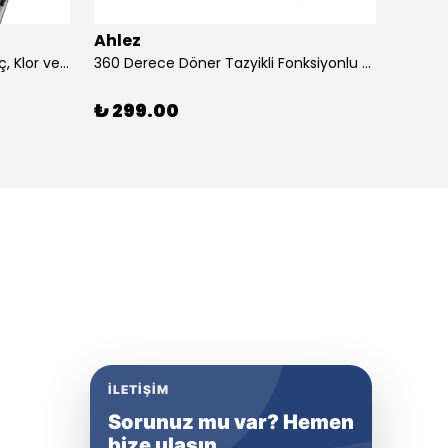
Ahlez
Ahlez
3 Adet Duş Başlığı Filtresi – Kireç, Klor ve Pas Önleyici Yedek Filtre Seti
360 Derece Döner Tazyikli Fonksiyonlu Duş Başlığı Yapışkan Mafsallı Duş Sistemi
₺ 299.00
₺ 13
İLETIŞIM
Sorunuz mu var? Hemen
bize ulaşın.