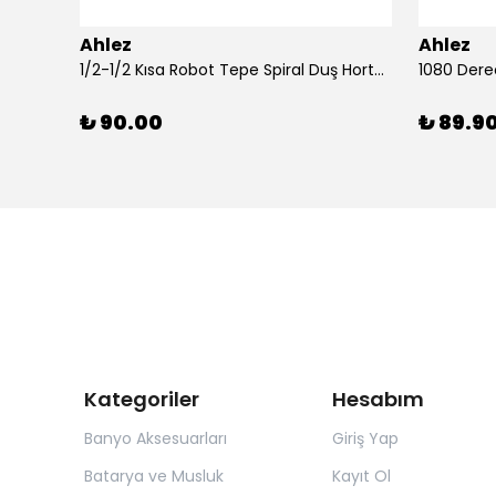
Ahlez
Ahlez
Ahlez Sürgülü Krom Yağmurlama Arya Model Duş Seti
1/2-1/2 Kısa Robot Tepe Spiral Duş Hortumu 60cm
₺ 90.00
₺ 89.9
Kategoriler
Hesabım
Banyo Aksesuarları
Giriş Yap
Batarya ve Musluk
Kayıt Ol