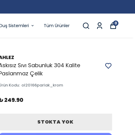
0
Duş Sistemleri
Tüm Ürünler
AHLEZ
Askısız Sıvı Sabunluk 304 Kalite
Paslanmaz Çelik
Ürün Kodu
:
ol20166parlak_krom
₺ 249.90
STOKTA YOK