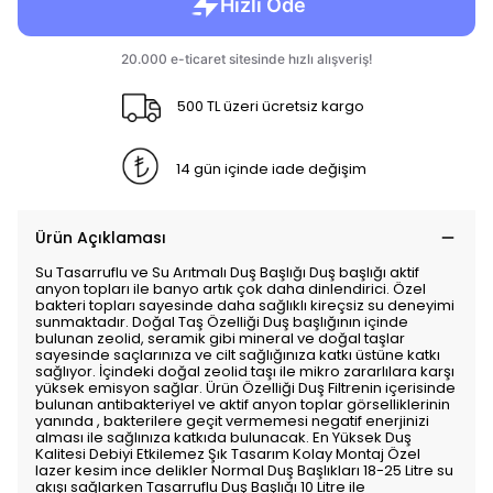
500 TL üzeri ücretsiz kargo
14 gün içinde iade değişim
Ürün Açıklaması
Su Tasarruflu ve Su Arıtmalı Duş Başlığı Duş başlığı aktif
anyon topları ile banyo artık çok daha dinlendirici. Özel
bakteri topları sayesinde daha sağlıklı kireçsiz su deneyimi
sunmaktadır. Doğal Taş Özelliği Duş başlığının içinde
bulunan zeolid, seramik gibi mineral ve doğal taşlar
sayesinde saçlarınıza ve cilt sağlığınıza katkı üstüne katkı
sağlıyor. İçindeki doğal zeolid taşı ile mikro zararlılara karşı
yüksek emisyon sağlar. Ürün Özelliği Duş Filtrenin içerisinde
bulunan antibakteriyel ve aktif anyon toplar görselliklerinin
yanında , bakterilere geçit vermemesi negatif enerjinizi
alması ile sağlınıza katkıda bulunacak. En Yüksek Duş
Kalitesi Debiyi Etkilemez Şık Tasarım Kolay Montaj Özel
lazer kesim ince delikler Normal Duş Başlıkları 18-25 Litre su
akışı sağlarken Tasarruflu Duş Başlığı 10 Litre ile