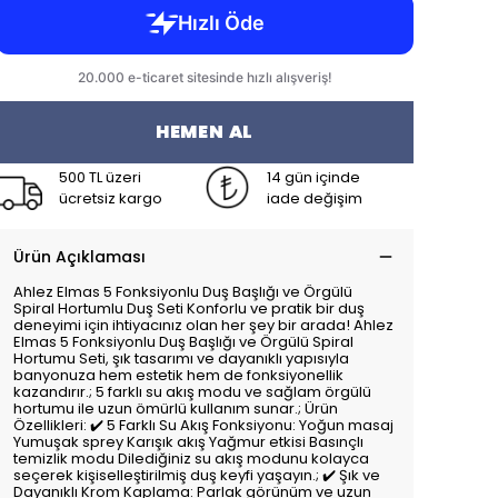
HEMEN AL
500 TL üzeri
14 gün içinde
ücretsiz kargo
iade değişim
Ürün Açıklaması
Ahlez Elmas 5 Fonksiyonlu Duş Başlığı ve Örgülü
Spiral Hortumlu Duş Seti Konforlu ve pratik bir duş
deneyimi için ihtiyacınız olan her şey bir arada! Ahlez
Elmas 5 Fonksiyonlu Duş Başlığı ve Örgülü Spiral
Hortumu Seti, şık tasarımı ve dayanıklı yapısıyla
banyonuza hem estetik hem de fonksiyonellik
kazandırır.; 5 farklı su akış modu ve sağlam örgülü
hortumu ile uzun ömürlü kullanım sunar.; Ürün
Özellikleri: ✔️ 5 Farklı Su Akış Fonksiyonu: Yoğun masaj
Yumuşak sprey Karışık akış Yağmur etkisi Basınçlı
temizlik modu Dilediğiniz su akış modunu kolayca
seçerek kişiselleştirilmiş duş keyfi yaşayın.; ✔️ Şık ve
Dayanıklı Krom Kaplama: Parlak görünüm ve uzun