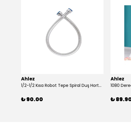
Ahlez
Ahlez
Ahlez Sürgülü Krom Yağmurlama Arya Model Duş Seti
1/2-1/2 Kısa Robot Tepe Spiral Duş Hortumu 60cm
₺ 90.00
₺ 89.9