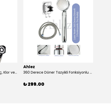
Ahlez
Ahlez
3 Adet Duş Başlığı Filtresi – Kireç, Klor ve Pas Önleyici Yedek Filtre Seti
360 Derece Döner Tazyikli Fonksiyonlu Duş Başlığı Yapışkan Mafsallı Duş Sistemi
₺ 299.00
₺ 13