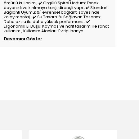
ömürlü kullanım.; ✔️ Örgülü Spiral Hortum: Esnek,
dayanıklı ve kırılmaya karşı dirençli yapı.; ✔️ Standart
Bağlantı Uyumu: ½" evrensel bağlantı sayesinde
kolay montaj.; ✔️ Su Tasarrufu Sağlayan Tasarım:
Daha az su ile daha yüksek performans.; ✔️
Ergonomik El Duşu: Kaymaz ve hafif tasarımı ile rahat
kullanım.; Kullanım Alanları: Ev tipi banyo
Devamını Göster