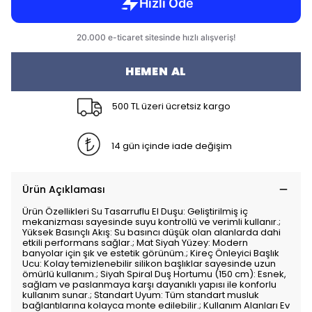
HEMEN AL
500 TL üzeri ücretsiz kargo
14 gün içinde iade değişim
Ürün Açıklaması
Ürün Özellikleri Su Tasarruflu El Duşu: Geliştirilmiş iç
mekanizması sayesinde suyu kontrollü ve verimli kullanır.;
Yüksek Basınçlı Akış: Su basıncı düşük olan alanlarda dahi
etkili performans sağlar.; Mat Siyah Yüzey: Modern
banyolar için şık ve estetik görünüm.; Kireç Önleyici Başlık
Ucu: Kolay temizlenebilir silikon başlıklar sayesinde uzun
ömürlü kullanım.; Siyah Spiral Duş Hortumu (150 cm): Esnek,
sağlam ve paslanmaya karşı dayanıklı yapısı ile konforlu
kullanım sunar.; Standart Uyum: Tüm standart musluk
bağlantılarına kolayca monte edilebilir.; Kullanım Alanları Ev