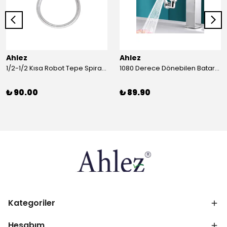
Ahlez
Ahlez
1/2-1/2 Kısa Robot Tepe Spiral Duş Hortumu 60cm
1080 Derece Dönebilen Batarya Musluk Başlığı Krom Batarya 2 Fonksiyonlu Musluk Başlığı
₺ 90.00
₺ 89.90
Kategoriler
Hesabım