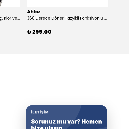
Ahlez
Ahlez
3 Adet Duş Başlığı Filtresi – Kireç, Klor ve Pas Önleyici Yedek Filtre Seti
360 Derece Döner Tazyikli Fonksiyonlu Duş Başlığı Yapışkan Mafsallı Duş Sistemi
₺ 299.00
₺ 13
İLETIŞIM
Sorunuz mu var? Hemen
bize ulaşın.