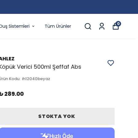
0
Duş Sistemleri
Tüm Ürünler
AHLEZ
Köpük Verici 500ml Şeffaf Abs
Ürün Kodu
:
ih12040beyaz
₺ 289.00
STOKTA YOK