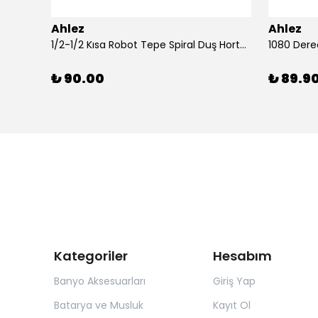
Ahlez
Ahlez
Ahlez Sürgülü Krom Yağmurlama Arya Model Duş Seti
1/2-1/2 Kısa Robot Tepe Spiral Duş Hortumu 60cm
₺ 90.00
₺ 89.9
Kategoriler
Hesabım
Banyo Aksesuarları
Giriş Yap
Batarya ve Musluk
Kayıt Ol