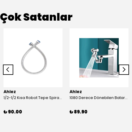
Çok Satanlar
Ahlez
Ahlez
1/2-1/2 Kısa Robot Tepe Spiral Duş Hortumu 60cm
1080 Derece Dönebilen Batarya Musluk Başlığı Krom Batarya 2 Fonksiyonlu Musluk Başlığı
₺ 90.00
₺ 89.90