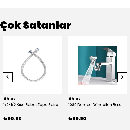
Çok Satanlar
Ahlez
Ahlez
1/2-1/2 Kısa Robot Tepe Spiral Duş Hortumu 60cm
1080 Derece Dönebilen Batarya Musluk Başlığı Krom Batarya 2 Fonksiyonlu Musluk Başlığı
₺ 90.00
₺ 89.90