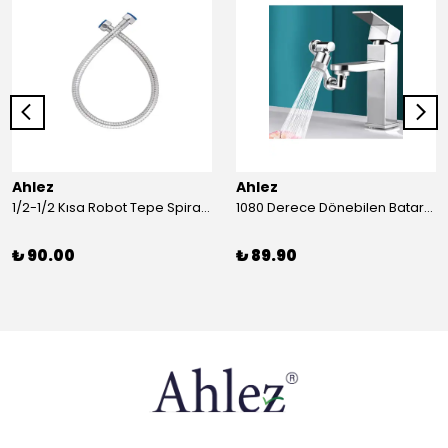
Ahlez
Ahlez
1/2-1/2 Kısa Robot Tepe Spiral Duş Hortumu 60cm
1080 Derece Dönebilen Batarya Musluk Başlığı Krom Batarya 2 Fonksiyonlu Musluk Başlığı
₺ 90.00
₺ 89.90