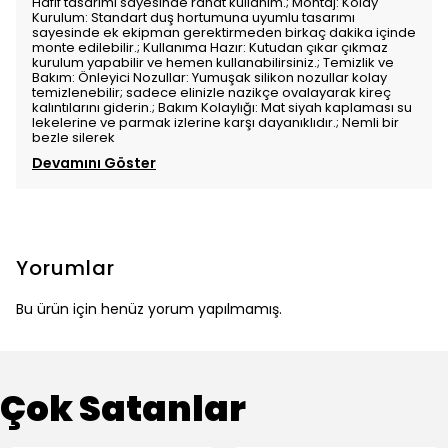
Hafif tasarımı sayesinde rahat kullanım.; Montaj: Kolay
Kurulum: Standart duş hortumuna uyumlu tasarımı
sayesinde ek ekipman gerektirmeden birkaç dakika içinde
monte edilebilir.; Kullanıma Hazır: Kutudan çıkar çıkmaz
kurulum yapabilir ve hemen kullanabilirsiniz.; Temizlik ve
Bakım: Önleyici Nozullar: Yumuşak silikon nozullar kolay
temizlenebilir; sadece elinizle nazikçe ovalayarak kireç
kalıntılarını giderin.; Bakım Kolaylığı: Mat siyah kaplaması su
lekelerine ve parmak izlerine karşı dayanıklıdır.; Nemli bir
bezle silerek
Devamını Göster
Yorumlar
Bu ürün için henüz yorum yapılmamış.
Çok Satanlar