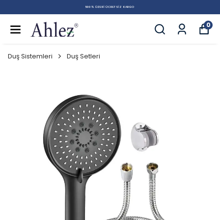
500 TL ÜZERI ÜCRETSIZ KARGO
0
Duş Sistemleri
Duş Setleri