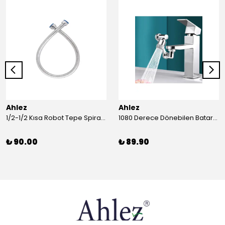
Ahlez
Ahlez
1/2-1/2 Kısa Robot Tepe Spiral Duş Hortumu 60cm
1080 Derece Dönebilen Batarya Musluk Başlığı Krom Batarya 2 Fonksiyonlu Musluk Başlığı
₺ 90.00
₺ 89.90