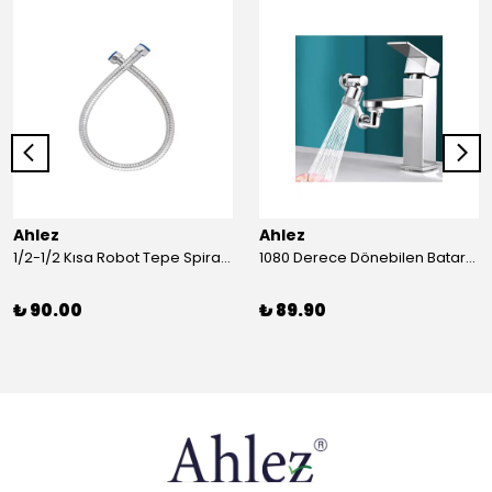
Ahlez
Ahlez
1/2-1/2 Kısa Robot Tepe Spiral Duş Hortumu 60cm
1080 Derece Dönebilen Batarya Musluk Başlığı Krom Batarya 2 Fonksiyonlu Musluk Başlığı
₺ 90.00
₺ 89.90