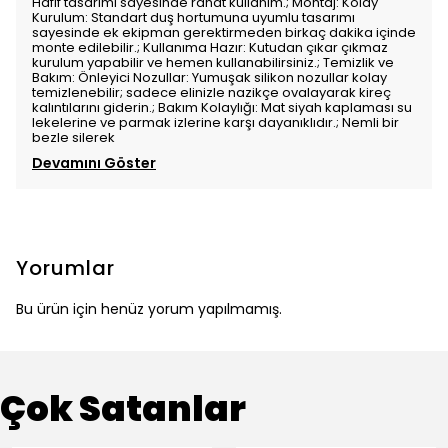
Hafif tasarımı sayesinde rahat kullanım.; Montaj: Kolay
Kurulum: Standart duş hortumuna uyumlu tasarımı
sayesinde ek ekipman gerektirmeden birkaç dakika içinde
monte edilebilir.; Kullanıma Hazır: Kutudan çıkar çıkmaz
kurulum yapabilir ve hemen kullanabilirsiniz.; Temizlik ve
Bakım: Önleyici Nozullar: Yumuşak silikon nozullar kolay
temizlenebilir; sadece elinizle nazikçe ovalayarak kireç
kalıntılarını giderin.; Bakım Kolaylığı: Mat siyah kaplaması su
lekelerine ve parmak izlerine karşı dayanıklıdır.; Nemli bir
bezle silerek
Devamını Göster
Yorumlar
Bu ürün için henüz yorum yapılmamış.
Çok Satanlar