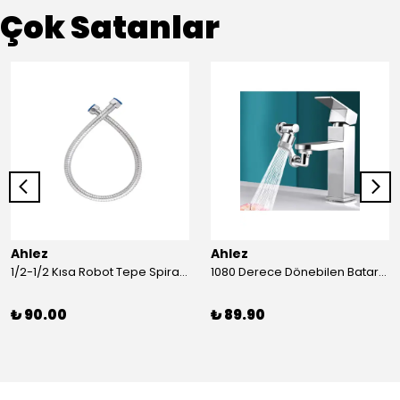
Çok Satanlar
Ahlez
Ahlez
1/2-1/2 Kısa Robot Tepe Spiral Duş Hortumu 60cm
1080 Derece Dönebilen Batarya Musluk Başlığı Krom Batarya 2 Fonksiyonlu Musluk Başlığı
₺ 90.00
₺ 89.90