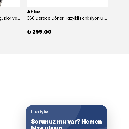
Ahlez
Ahlez
3 Adet Duş Başlığı Filtresi – Kireç, Klor ve Pas Önleyici Yedek Filtre Seti
360 Derece Döner Tazyikli Fonksiyonlu Duş Başlığı Yapışkan Mafsallı Duş Sistemi
₺ 299.00
₺ 13
İLETIŞIM
Sorunuz mu var? Hemen
bize ulaşın.