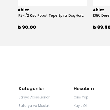
Ahlez
Ahlez
Ahlez Sürgülü Krom Yağmurlama Arya Model Duş Seti
1/2-1/2 Kısa Robot Tepe Spiral Duş Hortumu 60cm
₺ 90.00
₺ 89.9
Kategoriler
Hesabım
Banyo Aksesuarları
Giriş Yap
Batarya ve Musluk
Kayıt Ol