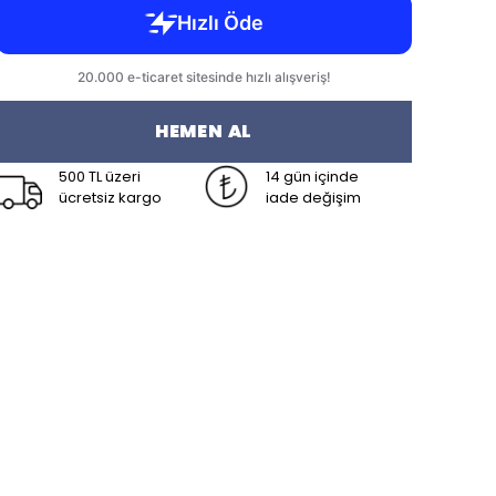
HEMEN AL
500 TL üzeri
14 gün içinde
ücretsiz kargo
iade değişim