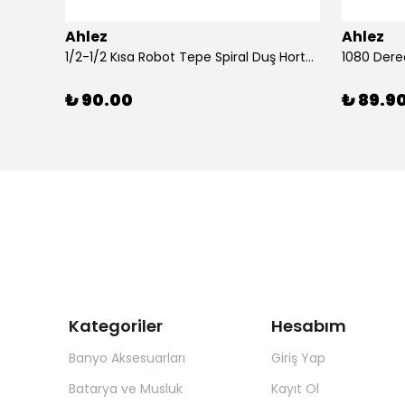
Ahlez
Ahlez
Ahlez Sürgülü Krom Yağmurlama Arya Model Duş Seti
1/2-1/2 Kısa Robot Tepe Spiral Duş Hortumu 60cm
₺ 90.00
₺ 89.9
Kategoriler
Hesabım
Banyo Aksesuarları
Giriş Yap
Batarya ve Musluk
Kayıt Ol