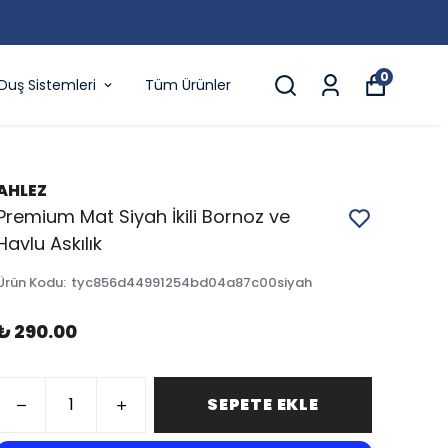
0
Duş Sistemleri
Tüm Ürünler
AHLEZ
Premium Mat Siyah İkili Bornoz ve
Havlu Askılık
Ürün Kodu
:
tyc856d44991254bd04a87c00siyah
₺ 290.00
SEPETE EKLE