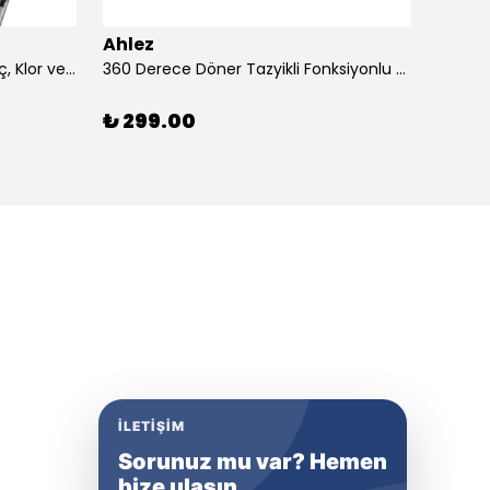
Ahlez
Ahlez
3 Adet Duş Başlığı Filtresi – Kireç, Klor ve Pas Önleyici Yedek Filtre Seti
360 Derece Döner Tazyikli Fonksiyonlu Duş Başlığı Yapışkan Mafsallı Duş Sistemi
₺ 299.00
₺ 13
İLETIŞIM
Sorunuz mu var? Hemen
bize ulaşın.