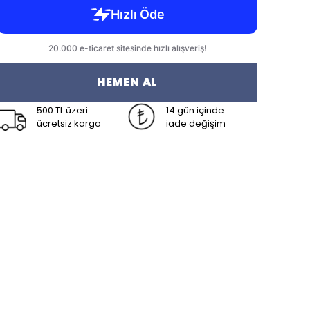
HEMEN AL
500 TL üzeri
14 gün içinde
ücretsiz kargo
iade değişim