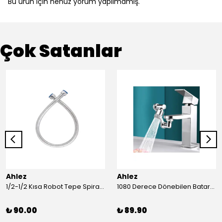
Bu ürün için henüz yorum yapılmamış.
Çok Satanlar
Ahlez
Ahlez
1/2-1/2 Kısa Robot Tepe Spiral Duş Hortumu 60cm
1080 Derece Dönebilen Batarya Musluk Başlığı Krom Batarya 2 Fonksiyonlu Musluk Başlığı
₺ 90.00
₺ 89.90