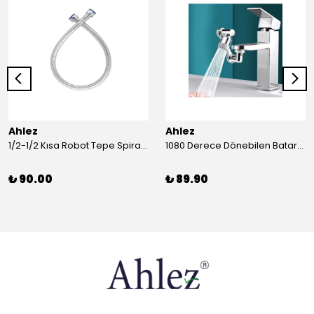
Ahlez
Ahlez
1/2-1/2 Kısa Robot Tepe Spiral Duş Hortumu 60cm
1080 Derece Dönebilen Batarya Musluk Başlığı Krom Batarya 2 Fonksiyonlu Musluk Başlığı
₺ 90.00
₺ 89.90