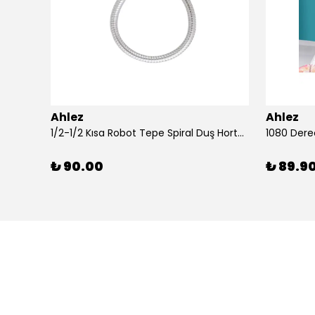
Ahlez
Ahlez
Ahlez Sürgülü Krom Yağmurlama Arya Model Duş Seti
1/2-1/2 Kısa Robot Tepe Spiral Duş Hortumu 60cm
₺ 90.00
₺ 89.9