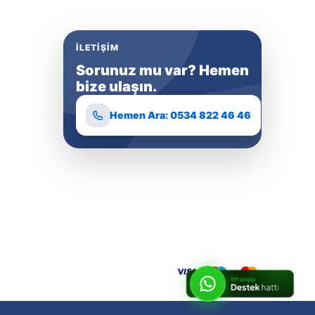
İLETIŞIM
Sorunuz mu var? Hemen
bize ulaşın.
Hemen Ara: 0534 822 46 46