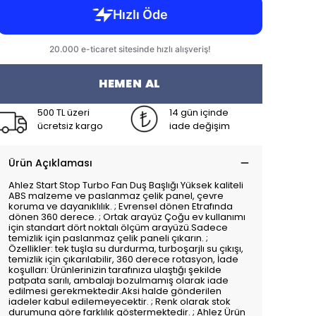
HEMEN AL
500 TL üzeri
14 gün içinde
ücretsiz kargo
iade değişim
Ürün Açıklaması
Ahlez Start Stop Turbo Fan Duş Başlığı Yüksek kaliteli
ABS malzeme ve paslanmaz çelik panel, çevre
koruma ve dayanıklılık. ; Evrensel dönen Etrafında
dönen 360 derece. ; Ortak arayüz Çoğu ev kullanımı
için standart dört noktalı ölçüm arayüzü.Sadece
temizlik için paslanmaz çelik paneli çıkarın. ;
Özellikler: tek tuşla su durdurma, turboşarjlı su çıkışı,
temizlik için çıkarılabilir, 360 derece rotasyon, İade
koşulları: Ürünlerinizin tarafınıza ulaştığı şekilde
patpata sarılı, ambalajı bozulmamış olarak iade
edilmesi gerekmektedir.Aksi halde gönderilen
iadeler kabul edilemeyecektir. ; Renk olarak stok
durumuna göre farklılık göstermektedir. ; Ahlez Ürün