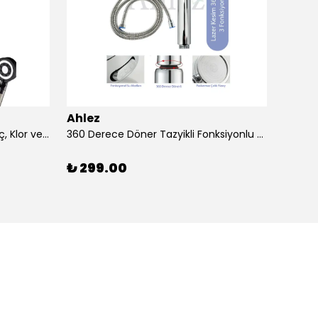
Ahlez
Ahlez
3 Adet Duş Başlığı Filtresi – Kireç, Klor ve Pas Önleyici Yedek Filtre Seti
360 Derece Döner Tazyikli Fonksiyonlu Duş Başlığı Yapışkan Mafsallı Duş Sistemi
₺ 299.00
₺ 13