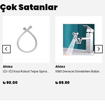
Çok Satanlar
Ahlez
Ahlez
1/2-1/2 Kısa Robot Tepe Spiral Duş Hortumu 60cm
1080 Derece Dönebilen Batarya Musluk Başlığı Krom Batarya 2 Fonksiyonlu Musluk Başlığı
₺ 90.00
₺ 89.90