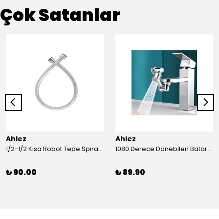
Çok Satanlar
Ahlez
Ahlez
1/2-1/2 Kısa Robot Tepe Spiral Duş Hortumu 60cm
1080 Derece Dönebilen Batarya Musluk Başlığı Krom Batarya 2 Fonksiyonlu Musluk Başlığı
₺ 90.00
₺ 89.90