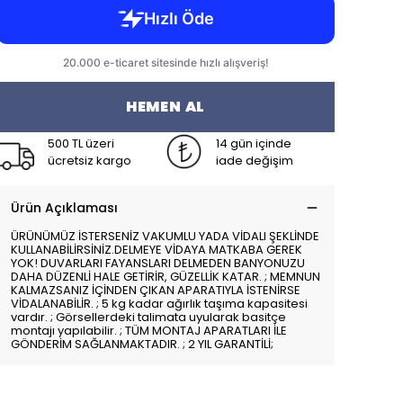
HEMEN AL
500 TL üzeri
14 gün içinde
ücretsiz kargo
iade değişim
Ürün Açıklaması
ÜRÜNÜMÜZ İSTERSENİZ VAKUMLU YADA VİDALI ŞEKLİNDE
KULLANABİLİRSİNİZ.DELMEYE VİDAYA MATKABA GEREK
YOK! DUVARLARI FAYANSLARI DELMEDEN BANYONUZU
DAHA DÜZENLİ HALE GETİRİR, GÜZELLİK KATAR. ; MEMNUN
KALMAZSANIZ İÇİNDEN ÇIKAN APARATIYLA İSTENİRSE
VİDALANABİLİR. ; 5 kg kadar ağırlık taşıma kapasitesi
vardır. ; Görsellerdeki talimata uyularak basitçe
montajı yapılabilir. ; TÜM MONTAJ APARATLARI İLE
GÖNDERİM SAĞLANMAKTADIR. ; 2 YIL GARANTİLİ;