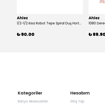
Ahlez
Ahlez
Ahlez Sürgülü Krom Yağmurlama Arya Model Duş Seti
1/2-1/2 Kısa Robot Tepe Spiral Duş Hortumu 60cm
₺ 90.00
₺ 89.9
Kategoriler
Hesabım
Banyo Aksesuarları
Giriş Yap