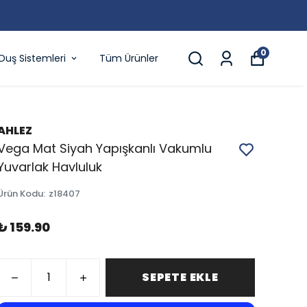
0
Duş Sistemleri
Tüm Ürünler
AHLEZ
Vega Mat Siyah Yapışkanlı Vakumlu
Yuvarlak Havluluk
Ürün Kodu
:
z18407
₺ 159.90
SEPETE EKLE